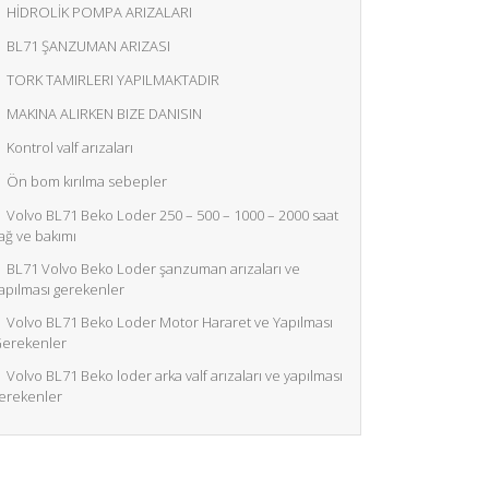
HİDROLİK POMPA ARIZALARI
BL71 ŞANZUMAN ARIZASI
TORK TAMIRLERI YAPILMAKTADIR
MAKINA ALIRKEN BIZE DANISIN
Kontrol valf arızaları
Ön bom kırılma sebepler
Volvo BL71 Beko Loder 250 – 500 – 1000 – 2000 saat
ağ ve bakımı
BL71 Volvo Beko Loder şanzuman arızaları ve
apılması gerekenler
Volvo BL71 Beko Loder Motor Hararet ve Yapılması
erekenler
Volvo BL71 Beko loder arka valf arızaları ve yapılması
erekenler