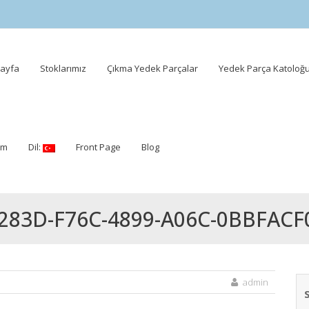
ayfa
Stoklarımız
Çıkma Yedek Parçalar
Yedek Parça Katoloğ
ent
şim
Dil:
Front Page
Blog
283D-F76C-4899-A06C-0BBFACF
admin