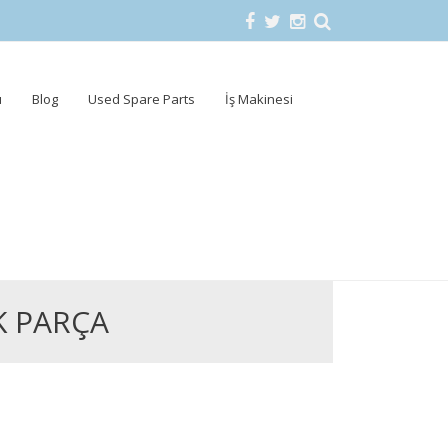
u
Blog
Used Spare Parts
İş Makinesi
K PARÇA