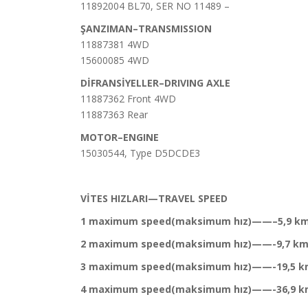
11892004 BL70, SER NO 11489 –
ŞANZIMAN–TRANSMISSION
11887381 4WD
15600085 4WD
DİFRANSİYELLER–DRIVING AXLE
11887362 Front 4WD
11887363 Rear
MOTOR–ENGINE
15030544, Type D5DCDE3
VİTES HIZLARI—TRAVEL SPEED
1 maximum speed
(maksimum hız)
——–5,9 km
2 maximum speed
(maksimum hız)
——-9,7 km
3 maximum speed
(maksimum hız)
——-19,5 k
4 maximum speed
(maksimum hız)
——-36,9 k