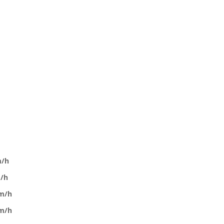
/h
/h
m/h
m/h