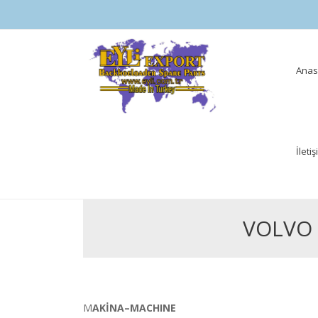
Skip
Anas
to
cont
İleti
VOLVO 
MAKİNA–MACHINE