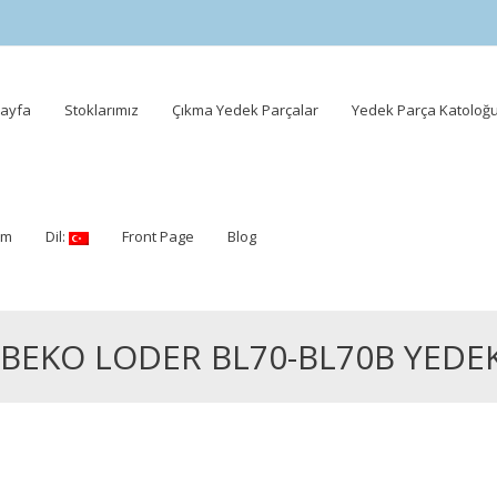
ayfa
Stoklarımız
Çıkma Yedek Parçalar
Yedek Parça Katoloğ
ent
şim
Dil:
Front Page
Blog
BEKO LODER BL70-BL70B YEDE