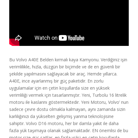
Bu Volvo A40E Belden kırmalı kaya Kamyonu. Verdiğiniz işin
verimlilikle, hızla, düzgün bir biçimde ve de en güvenli bir
şekilde yapılmasını sağlayacak bir araç. Hemde yıllarca.
A40E, ince ayarlanmış bir güç paketidir. En zorlu
uygulamalar için en çetin koşullarda size en yüksek
verimliliği vermek için tasarlanmıştır. Yeni, Turbolu 16 litrelik
motoru ile kaslarını göstermektedir. Yeni Motoru, Volvo’ nun
sadece çevre dostu olmakla kalmayan, aynı zamanda sizin
karlılığınızı da yükselten gelişmiş yanma teknolojisine
sahiptir. Volvo D16 motoru, her bir damla yakıt ile daha
fazla yük taşımaya olanak sağlamaktadır. EN önemlisi de bu
motor size güç sağlar, en fazla yükü en çetin koşullarda