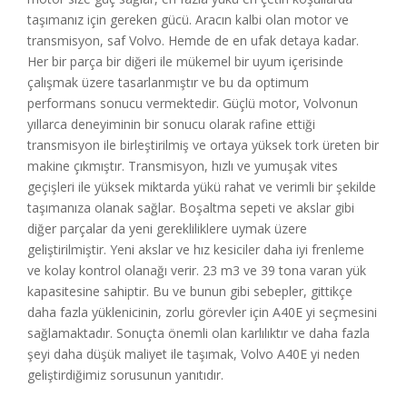
taşımanız için gereken gücü. Aracın kalbi olan motor ve
transmisyon, saf Volvo. Hemde de en ufak detaya kadar.
Her bir parça bir diğeri ile mükemel bir uyum içerisinde
çalışmak üzere tasarlanmıştır ve bu da optimum
performans sonucu vermektedir. Güçlü motor, Volvonun
yıllarca deneyiminin bir sonucu olarak rafine ettiği
transmisyon ile birleştirilmiş ve ortaya yüksek tork üreten bir
makine çıkmıştır. Transmisyon, hızlı ve yumuşak vites
geçişleri ile yüksek miktarda yükü rahat ve verimli bir şekilde
taşımanıza olanak sağlar. Boşaltma sepeti ve akslar gibi
diğer parçalar da yeni gerekliliklere uymak üzere
geliştirilmiştir. Yeni akslar ve hız kesiciler daha iyi frenleme
ve kolay kontrol olanağı verir. 23 m3 ve 39 tona varan yük
kapasitesine sahiptir. Bu ve bunun gibi sebepler, gittikçe
daha fazla yüklenicinin, zorlu görevler için A40E yi seçmesini
sağlamaktadır. Sonuçta önemli olan karlılıktır ve daha fazla
şeyi daha düşük maliyet ile taşımak, Volvo A40E yi neden
geliştirdiğimiz sorusunun yanıtıdır.