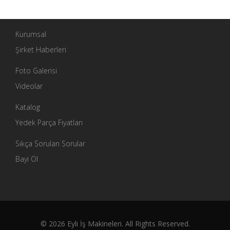
Kurumsal
Şirket Haberleri
Foto Galerisi
Videolar
Katalog
Yedek Parça Fiyatları
Sıkça Sorulan Sorular
Bayi Ol
© 2026 Eyli İş Makineleri. All Rights Reserved.