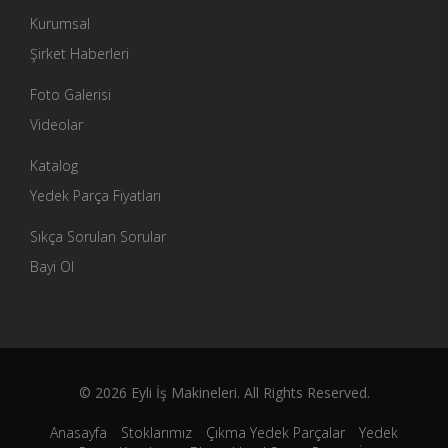
Kurumsal
Şirket Haberleri
Foto Galerisi
Videolar
Katalog
Yedek Parça Fiyatları
Sıkça Sorulan Sorular
Bayi Ol
© 2026 Eyli İş Makineleri. All Rights Reserved.
Anasayfa
Stoklarımız
Çıkma Yedek Parçalar
Yedek