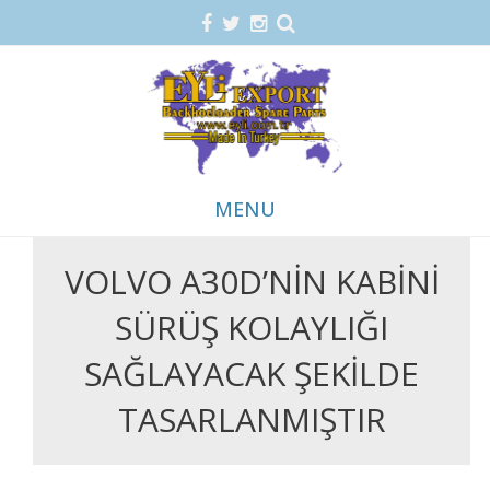
MENU
VOLVO A30D’NIN KABINI
Skip
to
SÜRÜŞ KOLAYLIĞI
content
SAĞLAYACAK ŞEKILDE
TASARLANMIŞTIR