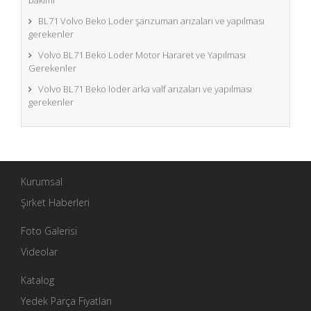
BL71 Volvo Beko Loder şanzuman arızaları ve yapılması
gerekenler
Volvo BL71 Beko Loder Motor Hararet ve Yapılması
Gerekenler
Volvo BL71 Beko loder arka valf arızaları ve yapılması
gerekenler
Kurumsal
Şirket Haberleri
Foto Galerisi
Videolar
Katalog
Yedek Parça Fiyatları