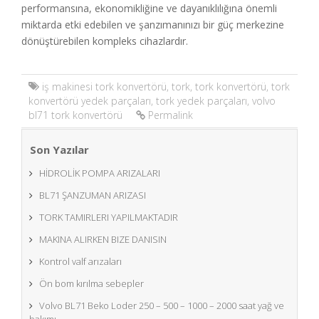
performansına, ekonomikliğine ve dayanıklılığına önemli
miktarda etki edebilen ve şanzımanınızı bir güç merkezine
dönüştürebilen kompleks cihazlardır.
iş makinesi tork konvertörü
,
tork
,
tork konvertörü
,
tork
konvertörü yedek parçaları
,
tork yedek parçaları
,
volvo
bl71 tork konvertörü
Permalink
Son Yazılar
HİDROLİK POMPA ARIZALARI
BL71 ŞANZUMAN ARIZASI
TORK TAMIRLERI YAPILMAKTADIR
MAKINA ALIRKEN BIZE DANISIN
Kontrol valf arızaları
Ön bom kırılma sebepler
Volvo BL71 Beko Loder 250 – 500 – 1000 – 2000 saat yağ ve
bakımı