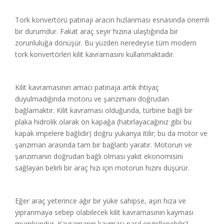
Tork konvertörü patinajı aracın hızlanması esnasında önemli
bir durumdur. Fakat araç seyir hızına ulaştığında bir
zorunluluğa dönüşür. Bu yüzden neredeyse tüm modern
tork konvertörleri kilit kavramasını kullanmaktadır.
Kilit kavramasının amacı patinaja artık ihtiyaç
duyulmadığında motoru ve şanzımanı doğrudan
bağlamaktır. Kilit kavraması olduğunda, türbine bağlı bir
plaka hidrolik olarak ön kapağa (hatırlayacağınız gibi bu
kapak impelere bağlıdır) doğru yukarıya itilir; bu da motor ve
şanzıman arasında tam bir bağlantı yaratır. Motorun ve
şanzımanın doğrudan bağlı olması yakıt ekonomisini
sağlayan belirli bir araç hızı için motorun hızını düşürür.
Eğer araç yeterince ağır bir yüke sahipse, aşırı hıza ve
yıpranmaya sebep olabilecek kilit kavramasının kayması
mümkündür. Kavramanın kayması nasıl engellenebilir?