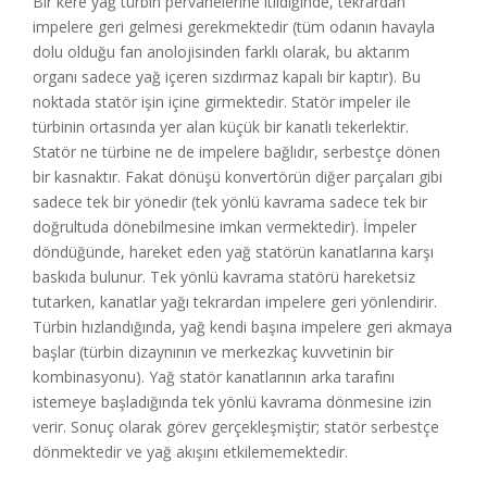
Bir kere yağ türbin pervanelerine itildiğinde, tekrardan
impelere geri gelmesi gerekmektedir (tüm odanın havayla
dolu olduğu fan anolojisinden farklı olarak, bu aktarım
organı sadece yağ içeren sızdırmaz kapalı bir kaptır). Bu
noktada statör işin içine girmektedir. Statör impeler ile
türbinin ortasında yer alan küçük bir kanatlı tekerlektir.
Statör ne türbine ne de impelere bağlıdır, serbestçe dönen
bir kasnaktır. Fakat dönüşü konvertörün diğer parçaları gibi
sadece tek bir yönedir (tek yönlü kavrama sadece tek bir
doğrultuda dönebilmesine imkan vermektedir). İmpeler
döndüğünde, hareket eden yağ statörün kanatlarına karşı
baskıda bulunur. Tek yönlü kavrama statörü hareketsiz
tutarken, kanatlar yağı tekrardan impelere geri yönlendirir.
Türbin hızlandığında, yağ kendi başına impelere geri akmaya
başlar (türbin dizaynının ve merkezkaç kuvvetinin bir
kombinasyonu). Yağ statör kanatlarının arka tarafını
istemeye başladığında tek yönlü kavrama dönmesine izin
verir. Sonuç olarak görev gerçekleşmiştir; statör serbestçe
dönmektedir ve yağ akışını etkilememektedir.