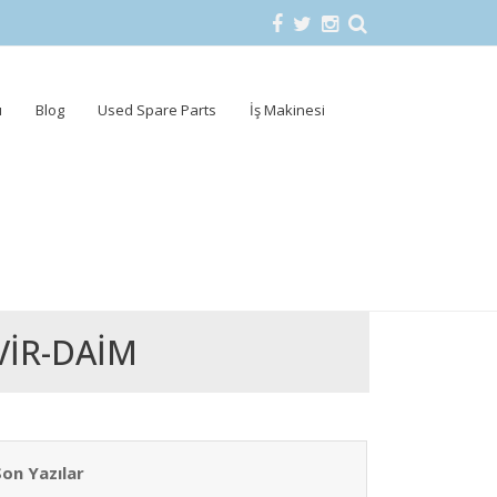
u
Blog
Used Spare Parts
İş Makinesi
VIR-DAIM
Son Yazılar