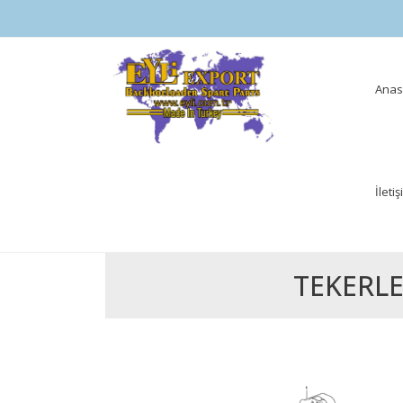
Skip
Anas
to
cont
İleti
TEKERLE