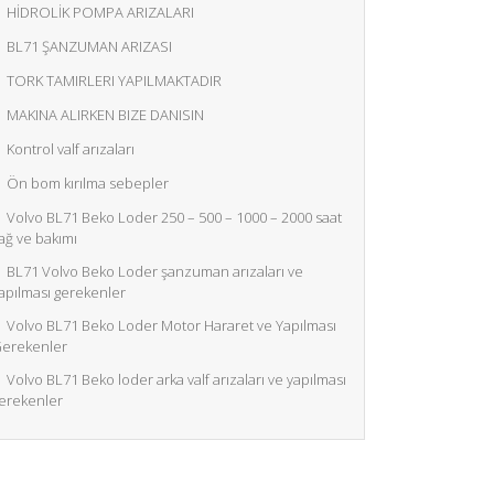
HİDROLİK POMPA ARIZALARI
BL71 ŞANZUMAN ARIZASI
TORK TAMIRLERI YAPILMAKTADIR
MAKINA ALIRKEN BIZE DANISIN
Kontrol valf arızaları
Ön bom kırılma sebepler
Volvo BL71 Beko Loder 250 – 500 – 1000 – 2000 saat
ağ ve bakımı
BL71 Volvo Beko Loder şanzuman arızaları ve
apılması gerekenler
Volvo BL71 Beko Loder Motor Hararet ve Yapılması
erekenler
Volvo BL71 Beko loder arka valf arızaları ve yapılması
erekenler