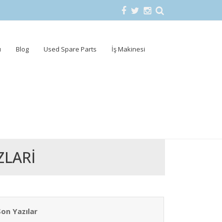
u
Blog
Used Spare Parts
İş Makinesi
ZLARI
Son Yazılar