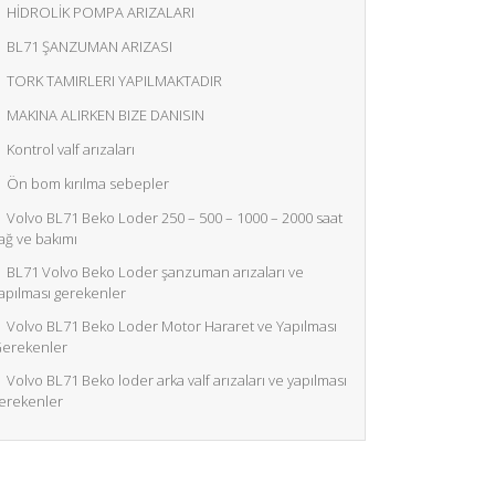
HİDROLİK POMPA ARIZALARI
BL71 ŞANZUMAN ARIZASI
TORK TAMIRLERI YAPILMAKTADIR
MAKINA ALIRKEN BIZE DANISIN
Kontrol valf arızaları
Ön bom kırılma sebepler
Volvo BL71 Beko Loder 250 – 500 – 1000 – 2000 saat
ağ ve bakımı
BL71 Volvo Beko Loder şanzuman arızaları ve
apılması gerekenler
Volvo BL71 Beko Loder Motor Hararet ve Yapılması
erekenler
Volvo BL71 Beko loder arka valf arızaları ve yapılması
erekenler