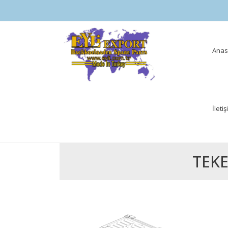
Skip
Anas
to
cont
İleti
TEKE