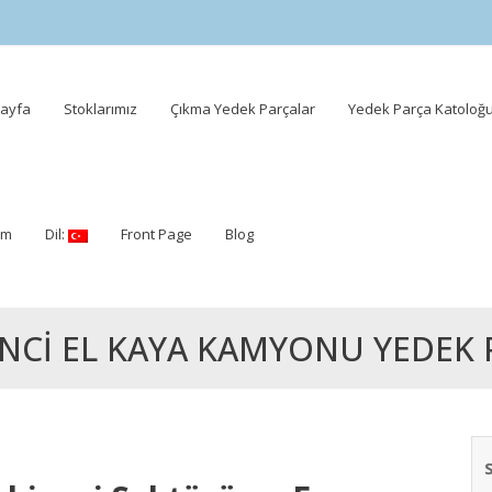
ayfa
Stoklarımız
Çıkma Yedek Parçalar
Yedek Parça Katoloğ
ent
şim
Dil:
Front Page
Blog
INCI EL KAYA KAMYONU YEDEK 