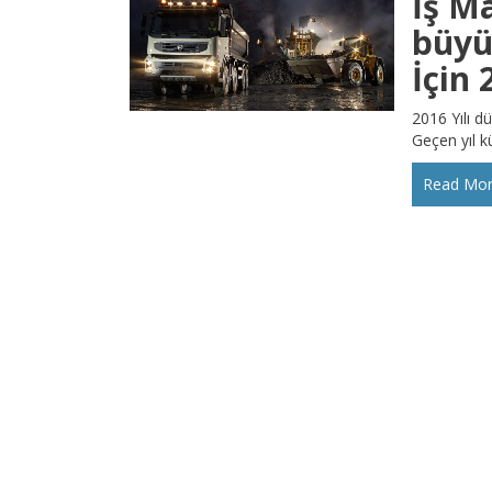
İş M
büyü
İçin 
2016 Yılı d
Geçen yıl k
Read Mo