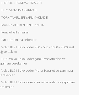
HİDROLİK POMPA ARIZALARI
BL71 ŞANZUMAN ARIZASI
TORK TAMIRLERI YAPILMAKTADIR
MAKINA ALIRKEN BIZE DANISIN
Kontrol valf arızaları
Ön bom kırılma sebepler
Volvo BL71 Beko Loder 250 – 500 – 1000 – 2000 saat
ağ ve bakımı
BL71 Volvo Beko Loder şanzuman arızaları ve
apılması gerekenler
Volvo BL71 Beko Loder Motor Hararet ve Yapılması
erekenler
Volvo BL71 Beko loder arka valf arızaları ve yapılması
erekenler