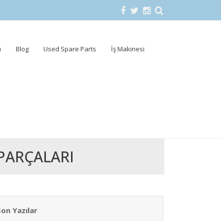
u
Blog
Used Spare Parts
İş Makinesi
PARÇALARI
Son Yazılar