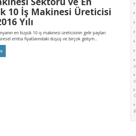
akinesi Sektörü ve En
k 10 İş Makinesi Üreticisi
2016 Yılı
ünyanın en büyük 10 iş makinesi üreticisinin gelir payları
üresel emtia fiyatlarındaki düşüş ve birçok gelişm...
re
y
y
G
g