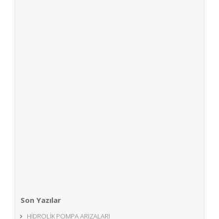
Volvo bl71 beko loder
kazıcı yükleyici teknik
özellikleri
VOLVO BL71 BEKO LODER KAZICI YÜKLEYİCİ
Seçilmiş Boyutlar Boyutlar A. ARAÇ UZUNLUĞU
5825 mm B. ARAÇ GENİŞLİĞİ 2300 mm...
Read More
Son Yazılar
HİDROLİK POMPA ARIZALARI