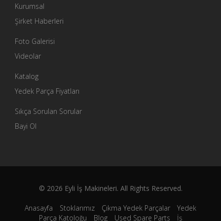
Kurumsal
Şirket Haberleri
Foto Galerisi
Videolar
Katalog
Yedek Parça Fiyatları
Sıkça Sorulan Sorular
Bayi Ol
© 2026 Eyli İş Makineleri. All Rights Reserved.
Anasayfa
Stoklarımız
Çıkma Yedek Parçalar
Yedek
Parça Katoloğu
Blog
Used Spare Parts
İş