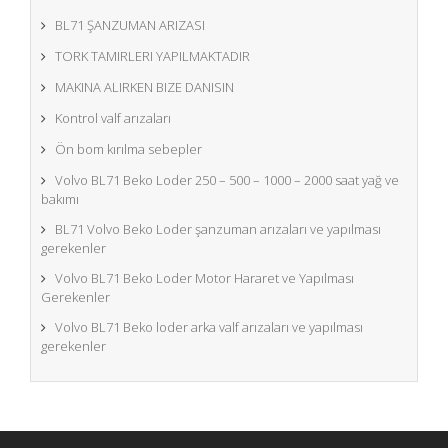
BL71 ŞANZUMAN ARIZASI
TORK TAMIRLERI YAPILMAKTADIR
MAKINA ALIRKEN BIZE DANISIN
Kontrol valf arızaları
Ön bom kırılma sebepler
Volvo BL71 Beko Loder 250 – 500 – 1000 – 2000 saat yağ ve
bakımı
BL71 Volvo Beko Loder şanzuman arızaları ve yapılması
gerekenler
Volvo BL71 Beko Loder Motor Hararet ve Yapılması
Gerekenler
Volvo BL71 Beko loder arka valf arızaları ve yapılması
gerekenler