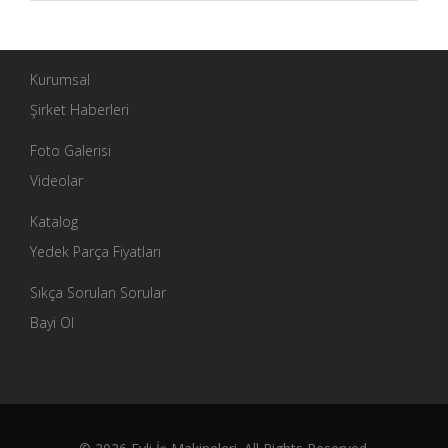
Kurumsal
Şirket Haberleri
Foto Galerisi
Videolar
Katalog
Yedek Parça Fiyatları
Sıkça Sorulan Sorular
Bayi Ol