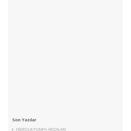
Volvo bl71 beko loder
kazıcı yükleyici teknik
özellikleri
VOLVO BL71 BEKO LODER KAZICI YÜKLEYİCİ
Seçilmiş Boyutlar Boyutlar A. ARAÇ UZUNLUĞU
5825 mm B. ARAÇ GENİŞLİĞİ 2300 mm...
Read More
Son Yazılar
HİDROLİK POMPA ARIZALARI