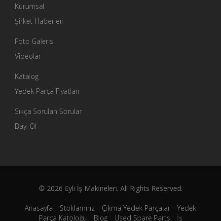
Kurumsal
Şirket Haberleri
Foto Galerisi
Videolar
Katalog
Yedek Parça Fiyatları
Sıkça Sorulan Sorular
Bayi Ol
© 2026 Eyli İş Makineleri. All Rights Reserved.
Anasayfa
Stoklarımız
Çıkma Yedek Parçalar
Yedek
Parça Katoloğu
Blog
Used Spare Parts
İş