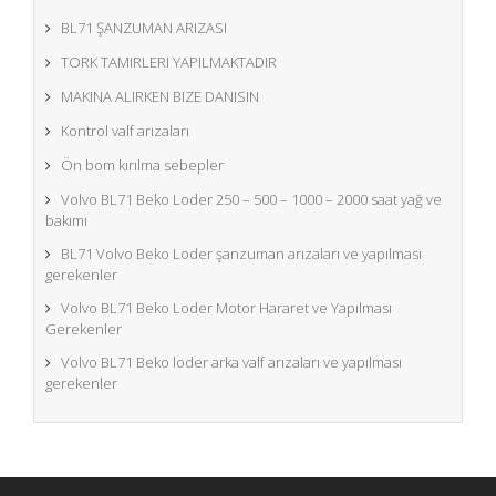
BL71 ŞANZUMAN ARIZASI
TORK TAMIRLERI YAPILMAKTADIR
MAKINA ALIRKEN BIZE DANISIN
Kontrol valf arızaları
Ön bom kırılma sebepler
Volvo BL71 Beko Loder 250 – 500 – 1000 – 2000 saat yağ ve
bakımı
BL71 Volvo Beko Loder şanzuman arızaları ve yapılması
gerekenler
Volvo BL71 Beko Loder Motor Hararet ve Yapılması
Gerekenler
Volvo BL71 Beko loder arka valf arızaları ve yapılması
gerekenler