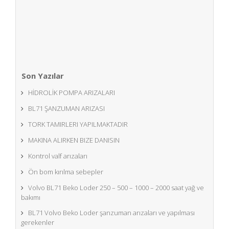
Eyli Volvo İş makineleri yedek parça hizmetleri olarak
nadir bulunan BL71 loder yedek parçaları için ağımızı
genişletmek adına Volvo BL71 ...
Read More
Son Yazılar
HİDROLİK POMPA ARIZALARI
BL71 ŞANZUMAN ARIZASI
TORK TAMIRLERI YAPILMAKTADIR
MAKINA ALIRKEN BIZE DANISIN
Kontrol valf arızaları
Ön bom kırılma sebepler
Volvo BL71 Beko Loder 250 – 500 – 1000 – 2000 saat yağ ve
bakımı
BL71 Volvo Beko Loder şanzuman arızaları ve yapılması
gerekenler