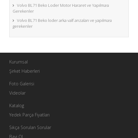
Volvo BL71 Beko Loder Motor Hararet ve Yapılması
Gerekenler
Volvo BL71 Beko loder arka valf arızaları ve yapılması
gerekenler
Kurumsal
Şirket Haberleri
Foto Galerisi
Videolar
Katalog
Yedek Parça Fiyatları
Sıkça Sorulan Sorular
Bayi Ol