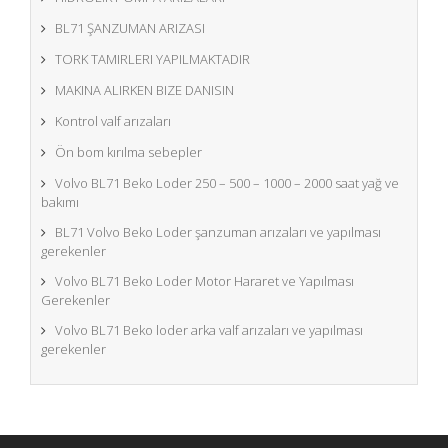
BL71 ŞANZUMAN ARIZASI
TORK TAMIRLERI YAPILMAKTADIR
MAKINA ALIRKEN BIZE DANISIN
Kontrol valf arızaları
Ön bom kırılma sebepler
Volvo BL71 Beko Loder 250 – 500 – 1000 – 2000 saat yağ ve
bakımı
BL71 Volvo Beko Loder şanzuman arızaları ve yapılması
gerekenler
Volvo BL71 Beko Loder Motor Hararet ve Yapılması
Gerekenler
Volvo BL71 Beko loder arka valf arızaları ve yapılması
gerekenler