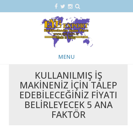
MENU
KULLANILMIŞ İŞ
Skip
MAKINENIZ İÇIN TALEP
to
content
EDEBILECEĞINIZ FIYATI
BELIRLEYECEK 5 ANA
FAKTÖR