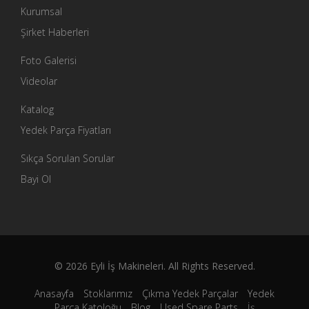
Kurumsal
Şirket Haberleri
Foto Galerisi
Videolar
Katalog
Yedek Parça Fiyatları
Sıkça Sorulan Sorular
Bayi Ol
© 2026 Eyli İş Makineleri. All Rights Reserved.
Anasayfa
Stoklarımız
Çıkma Yedek Parçalar
Yedek
Parça Katoloğu
Blog
Used Spare Parts
İş