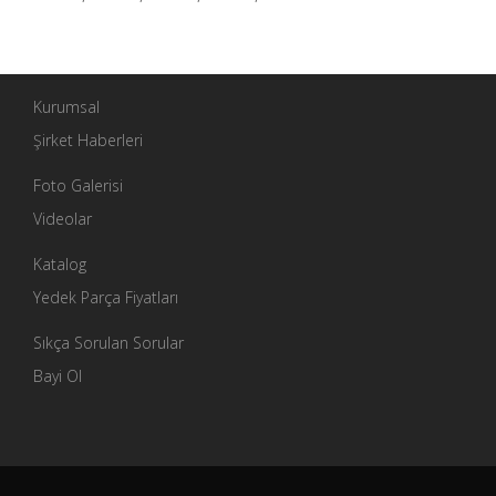
Kurumsal
Şirket Haberleri
Foto Galerisi
Videolar
Katalog
Yedek Parça Fiyatları
Sıkça Sorulan Sorular
Bayi Ol