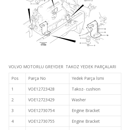
VOLVO MOTORLU GREYDER TAKOZ YEDEK PARÇALARI
Pos
Parça No
Yedek Parça İsmi
1
VOE12723428
Takoz- cushion
2
VOE12723429
Washer
3
VOE12730754
Engine Bracket
4
VOE12730755
Engine Bracket