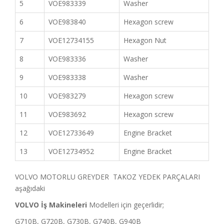
5
VOE983339
Washer
6
VOE983840
Hexagon screw
7
VOE12734155
Hexagon Nut
8
VOE983336
Washer
9
VOE983338
Washer
10
VOE983279
Hexagon screw
11
VOE983692
Hexagon screw
12
VOE12733649
Engine Bracket
13
VOE12734952
Engine Bracket
VOLVO MOTORLU GREYDER TAKOZ YEDEK PARÇALARI
aşağıdaki
VOLVO İş Makineleri
Modelleri için geçerlidir;
G710B, G720B, G730B, G740B, G940B