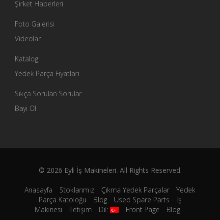
Şirket Haberleri
Foto Galerisi
Videolar
Katalog
Yedek Parça Fiyatları
Sıkça Sorulan Sorular
Bayi Ol
© 2026 Eyli İş Makineleri. All Rights Reserved.
Anasayfa
Stoklarımız
Çıkma Yedek Parçalar
Yedek
Parça Katoloğu
Blog
Used Spare Parts
İş
Makinesi
İletişim
Dil:
Front Page
Blog