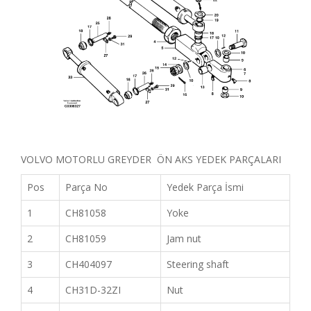
VOLVO MOTORLU GREYDER ÖN AKS YEDEK PARÇALARI
Pos
Parça No
Yedek Parça İsmi
1
CH81058
Yoke
2
CH81059
Jam nut
3
CH404097
Steering shaft
4
CH31D-32ZI
Nut