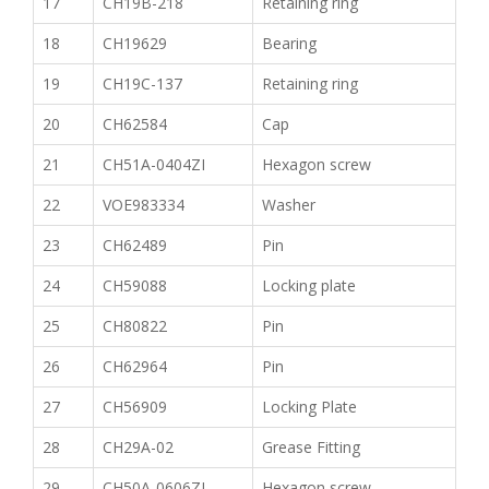
17
CH19B-218
Retaining ring
18
CH19629
Bearing
19
CH19C-137
Retaining ring
20
CH62584
Cap
21
CH51A-0404ZI
Hexagon screw
22
VOE983334
Washer
23
CH62489
Pin
24
CH59088
Locking plate
25
CH80822
Pin
26
CH62964
Pin
27
CH56909
Locking Plate
28
CH29A-02
Grease Fitting
29
CH50A-0606ZI
Hexagon screw