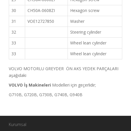
30
CH50A-0608ZI
Hexagon screw
31
VOE12727850
Washer
32
Steering cylinder
33
Wheel lean cylinder
33
Wheel lean cylinder
VOLVO MOTORLU GREYDER ÖN AKS YEDEK PARÇALARI
aşağıdaki
VOLVO İş Makineleri
Modelleri için geçerlidir;
G710B, G720B, G730B, G740B, G940B
Kurumsal