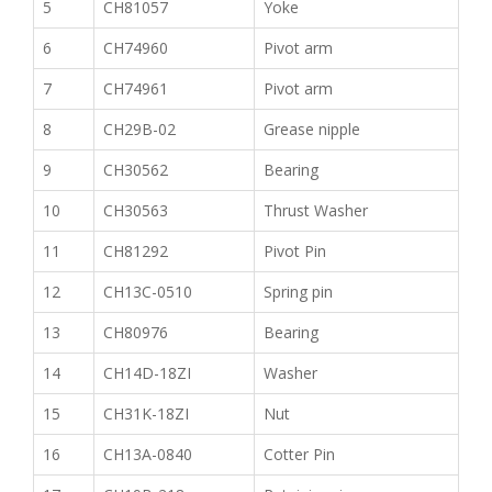
5
CH81057
Yoke
6
CH74960
Pivot arm
7
CH74961
Pivot arm
8
CH29B-02
Grease nipple
9
CH30562
Bearing
10
CH30563
Thrust Washer
11
CH81292
Pivot Pin
12
CH13C-0510
Spring pin
13
CH80976
Bearing
14
CH14D-18ZI
Washer
15
CH31K-18ZI
Nut
16
CH13A-0840
Cotter Pin