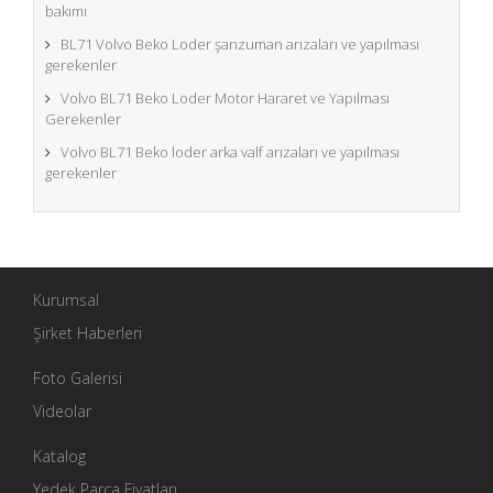
bakımı
BL71 Volvo Beko Loder şanzuman arızaları ve yapılması
gerekenler
Volvo BL71 Beko Loder Motor Hararet ve Yapılması
Gerekenler
Volvo BL71 Beko loder arka valf arızaları ve yapılması
gerekenler
Kurumsal
Şirket Haberleri
Foto Galerisi
Videolar
Katalog
Yedek Parça Fiyatları