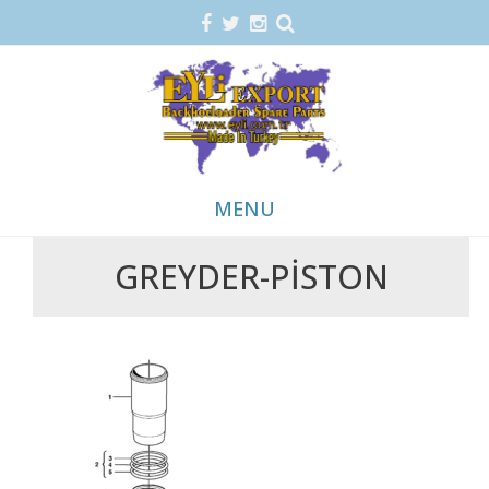
MENU
GREYDER-PISTON
Skip
to
content