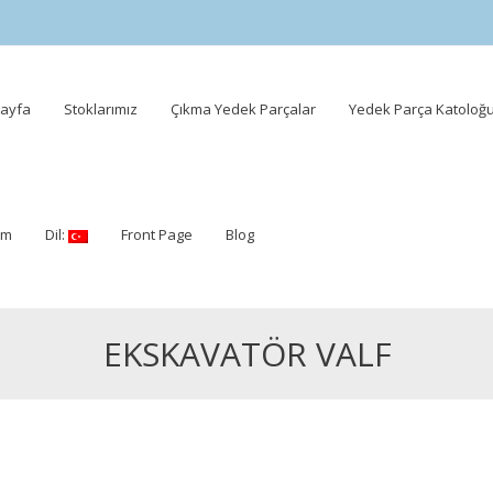
ayfa
Stoklarımız
Çıkma Yedek Parçalar
Yedek Parça Katoloğ
ent
şim
Dil:
Front Page
Blog
EKSKAVATÖR VALF