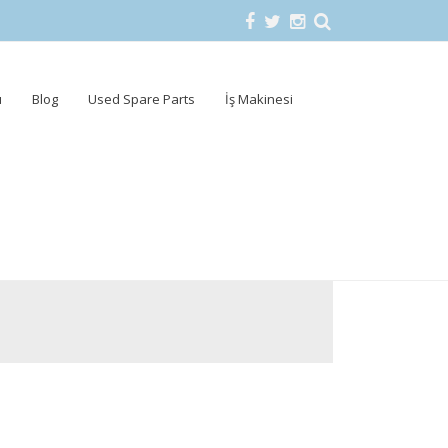
u
Blog
Used Spare Parts
İş Makinesi