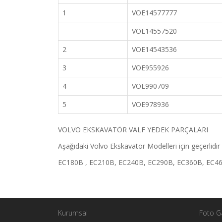
1
VOE14577777
VOE14557520
2
VOE14543536
3
VOE955926
4
VOE990709
5
VOE978936
VOLVO EKSKAVATÖR VALF YEDEK PARÇALARI
Aşağıdaki Volvo Ekskavatör Modelleri için geçerlidir 
EC180B , EC210B, EC240B, EC290B, EC360B, EC4
Kurumsal
Foto Ga