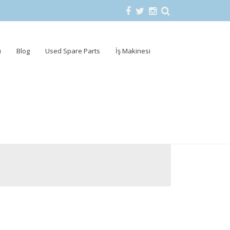
u
Blog
Used Spare Parts
İş Makinesi