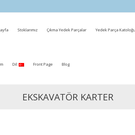
ayfa
Stoklarımız
Çıkma Yedek Parçalar
Yedek Parça Katoloğ
ent
şim
Dil:
Front Page
Blog
EKSKAVATÖR KARTER