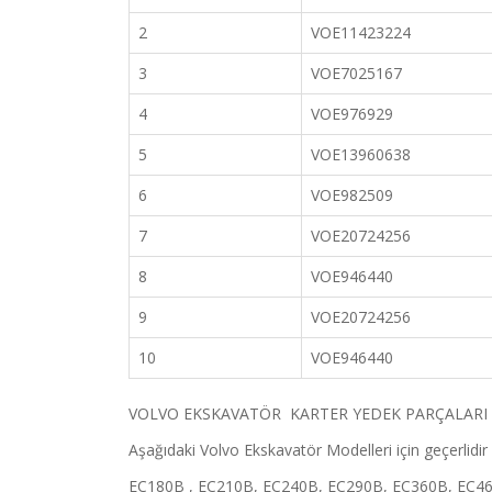
2
VOE11423224
3
VOE7025167
4
VOE976929
5
VOE13960638
6
VOE982509
7
VOE20724256
8
VOE946440
9
VOE20724256
10
VOE946440
VOLVO EKSKAVATÖR KARTER YEDEK PARÇALARI
Aşağıdaki Volvo Ekskavatör Modelleri için geçerlidir 
EC180B , EC210B, EC240B, EC290B, EC360B, EC4