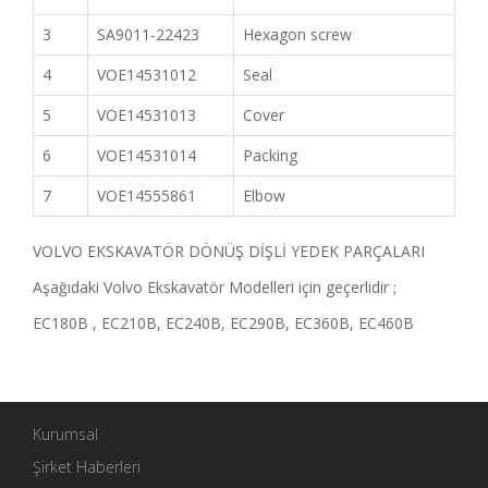
3
SA9011-22423
Hexagon screw
4
VOE14531012
Seal
5
VOE14531013
Cover
6
VOE14531014
Packing
7
VOE14555861
Elbow
VOLVO EKSKAVATÖR DÖNÜŞ DİŞLİ YEDEK PARÇALARI
Aşağıdaki Volvo Ekskavatör Modelleri için geçerlidir ;
EC180B , EC210B, EC240B, EC290B, EC360B, EC460B
Kurumsal
Şirket Haberleri