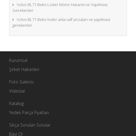
Volvo BL71 Beko Loder Motor Hararet ve Yapılması
Gerekenler
Volvo BL71 Beko loder arka valf arızaları ve yapılması
gerekenler
Kurumsal
Şirket Haberleri
Foto Galerisi
Videolar
Katalog
Yedek Parça Fiyatları
Sıkça Sorulan Sorular
Bayi Ol