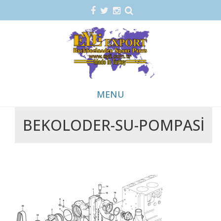
MENU
BEKOLODER-SU-POMPASI
Skip
to
content