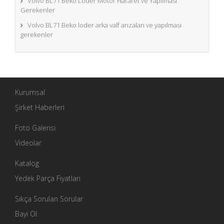
Volvo BL71 Beko Loder Motor Hararet ve Yapılması
Gerekenler
Volvo BL71 Beko loder arka valf arızaları ve yapılması
gerekenler
Kurumsal
Şirket Haberleri
Foto Galerisi
Videolar
Katalog
Yedek Parça Fiyatları
Sıkça Sorulan Sorular
Bayi Ol