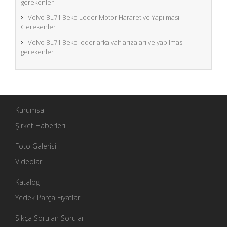
gerekenler
Volvo BL71 Beko Loder Motor Hararet ve Yapılması
Gerekenler
Volvo BL71 Beko loder arka valf arızaları ve yapılması
gerekenler
Kurumsal
Şirket Haberleri
Foto Galerisi
Videolar
Katalog
Yedek Parça Fiyatları
Sıkça Sorulan Sorular