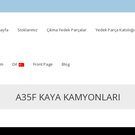
ayfa
Stoklarımız
Çıkma Yedek Parçalar
Yedek Parça Katoloğ
ent
şim
Dil:
Front Page
Blog
A35F KAYA KAMYONLARI