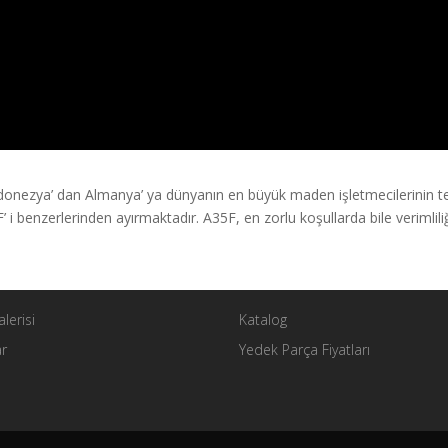
ndonezya’ dan Almanya’ ya dünyanın en büyük maden işletmecilerinin t
F’ i benzerlerinden ayırmaktadır. A35F, en zorlu koşullarda bile verimli
lerisi
Katalog
ar
Yedek Parça Fiyatları