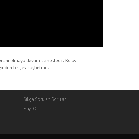
ercihi olmaya devam etmektedir. Kolay
liğinden bir şey kaybetmez.
Sıkça Sorulan Sorular
Bayi Ol