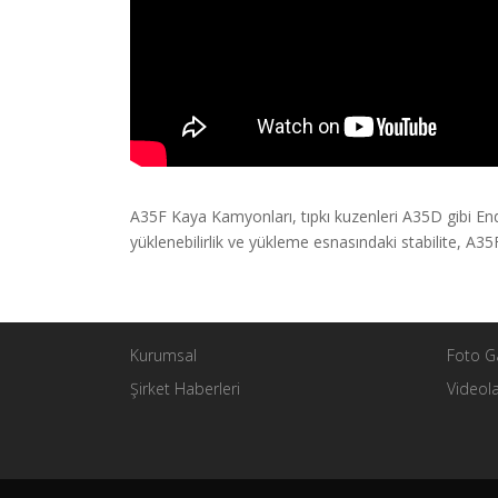
A35F Kaya Kamyonları, tıpkı kuzenleri A35D gibi E
yüklenebilirlik ve yükleme esnasındaki stabilite, A35
Kurumsal
Foto Ga
Şirket Haberleri
Videol