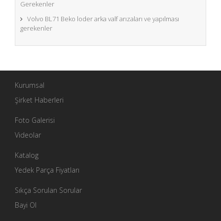
Gerekenler
Volvo BL71 Beko loder arka valf arızaları ve yapılması
gerekenler
Kurumsal
Şirket Haberleri
Foto Galerisi
Videolar
Katalog
Yedek Parça Fiyatları
Sıkça Sorulan Sorular
Bayi Ol