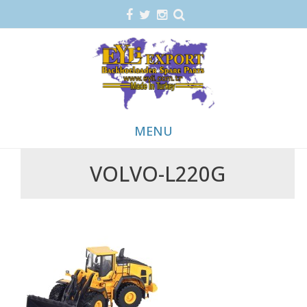
MENU
VOLVO-L220G
Skip
to
content