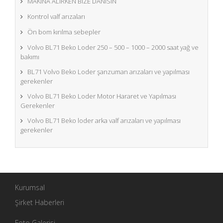
MAKINA ALIRKEN BIZE DANISIN
Kontrol valf arızaları
Ön bom kırılma sebepler
Volvo BL71 Beko Loder 250 – 500 – 1000 – 2000 saat yağ ve
bakımı
BL71 Volvo Beko Loder şanzuman arızaları ve yapılması
gerekenler
Volvo BL71 Beko Loder Motor Hararet ve Yapılması
Gerekenler
Volvo BL71 Beko loder arka valf arızaları ve yapılması
gerekenler
Kurumsal
Şirket Haberleri
Foto Galerisi