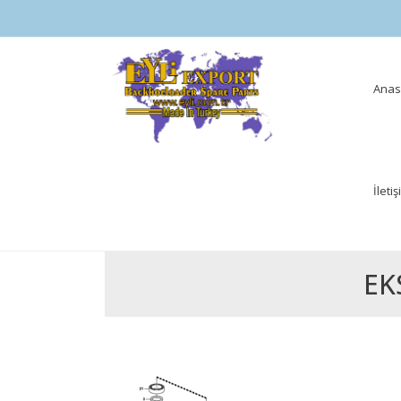
Skip
Anas
to
cont
İleti
EK