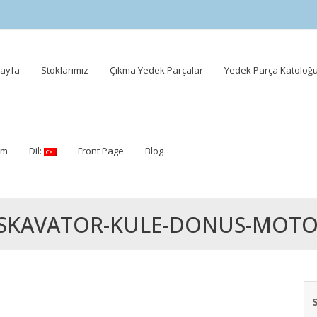
ayfa
Stoklarımız
Çıkma Yedek Parçalar
Yedek Parça Katoloğ
ent
şim
Dil:
Front Page
Blog
SKAVATOR-KULE-DONUS-MOT