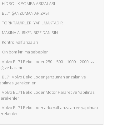
HİDROLİK POMPA ARIZALARI
BL71 ŞANZUMAN ARIZASI
TORK TAMIRLERI YAPILMAKTADIR
MAKINA ALIRKEN BIZE DANISIN
Kontrol valf arızaları
Ön bom kırılma sebepler
Volvo BL71 Beko Loder 250 – 500 – 1000 – 2000 saat
ağ ve bakımı
BL71 Volvo Beko Loder şanzuman arızaları ve
apılması gerekenler
Volvo BL71 Beko Loder Motor Hararet ve Yapılması
erekenler
Volvo BL71 Beko loder arka valf arızaları ve yapılması
erekenler