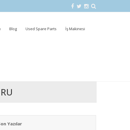
u
Blog
Used Spare Parts
İş Makinesi
ORU
Son Yazılar