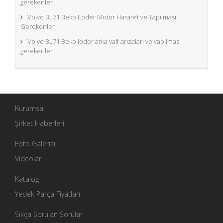
gerekenler
Volvo BL71 Beko Loder Motor Hararet ve Yapılması
Gerekenler
Volvo BL71 Beko loder arka valf arızaları ve yapılması
gerekenler
Kurumsal
Şirket Haberleri
Foto Galerisi
Videolar
Katalog
Yedek Parça Fiyatları
Sıkça Sorulan Sorular